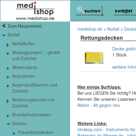
Zum Hauptmenü
medishop.de
>
Notfall
>
Deck
Notfall
Rettungsdecken
Notfallkoffer
Decke gold/
Absaugpumpen / -geräte
1 Stück
und Zubehör
weitere Info
Abwehrspray
Ampullarien
Augenspülflaschen und
Hier einige Surftipps:
Zubehör
Bei uns LIEGEN Sie richtig? Hi
Kennen Sie unseren Laserser
Beatmungsbeutel und
Aktion - Alt gegen neu
Zubehör
Brandschutzmasken
Decken
Weitere Links:
otoskop.com - Instrumente für
Feuerlöschdecken
Bakterien-im-Wasser.de - Infor