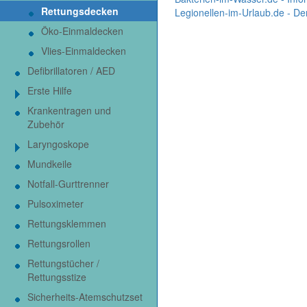
Rettungsdecken
Legionellen-im-Urlaub.de - De
Öko-Einmaldecken
Vlies-Einmaldecken
Defibrillatoren / AED
Erste Hilfe
Krankentragen und
Zubehör
Laryngoskope
Mundkeile
Notfall-Gurttrenner
Pulsoximeter
Rettungsklemmen
Rettungsrollen
Rettungstücher /
Rettungsstize
Sicherheits-Atemschutzset