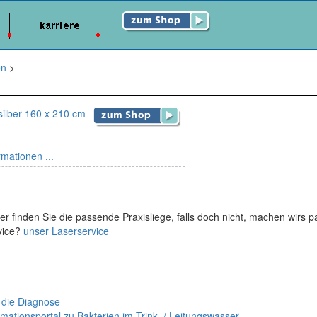
en
>
silber 160 x 210 cm
rmationen ...
er finden Sie die passende Praxisliege, falls doch nicht, machen wirs 
vice?
unser Laserservice
 die Diagnose
mationsportal zu Bakterien im Trink- / Leitungswasser