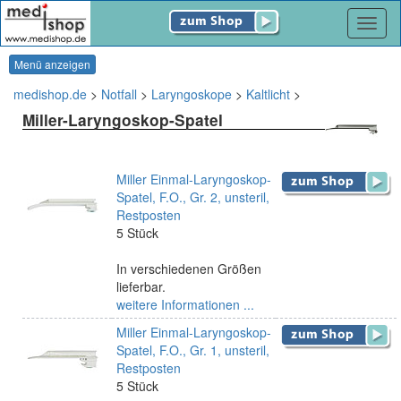
Navig
Menü anzeigen
medishop.de
>
Notfall
>
Laryngoskope
>
Kaltlicht
>
Miller-Laryngoskop-Spatel
Miller Einmal-Laryngoskop-
Spatel, F.O., Gr. 2, unsteril,
Restposten
5 Stück
In verschiedenen Größen
lieferbar.
weitere Informationen ...
Miller Einmal-Laryngoskop-
Spatel, F.O., Gr. 1, unsteril,
Restposten
5 Stück