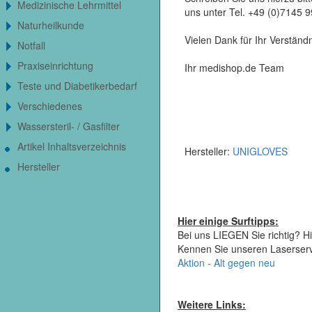
Medizinische Lehrmittel
uns unter Tel. +49 (0)7145 
Naturheilkunde
Vielen Dank für Ihr Verständn
Notfall
Praxiseinrichtung
Ihr medishop.de Team
Teste und Diabetikerbedarf
Verschiedenes
Wassersteril- / Gasfilter
Artikel Inhaltsverzeichnis
Hersteller:
UNIGLOVES
Hersteller
Hier einige Surftipps:
Bei uns LIEGEN Sie richtig? Hi
Kennen Sie unseren Laserser
Aktion - Alt gegen neu
Weitere Links: