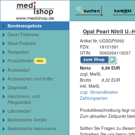
Sonderangebote
Opal Pearl Nitril U.
Dauer-Tiefpreise
Artikel Nr.:
UGSGP0092
Neue Produkte
PZN:
18101581
Restposten
GTIN:
5060264119257
Produktfinder
Netto
6,99 EUR
Ärztebedarf
zzgl. MwSt.
Ärztetaschen und Koffer
Brutto
8,32
EUR
inkl. MwSt.
Diagnostik
zzgl. Versandkosten
Inkontinenz- und
Zahlungsarten
Pflegeartikel
Produktbeschreibung liegt no
Laborbedarf
Zum aktuellen Zeitpunkt bie
Medizinische Geräte
Sollten Sie Fragen zu diesem
Medizinische Instrumente
Schreiben Sie uns hierzu bi