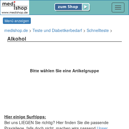
Navig
Menü anzeigen
medishop.de
>
Teste und Diabetikerbedarf
>
Schnellteste
>
Alkohol
Bitte wählen Sie eine Artikelgruppe
Hier einige Surftipps:
Bei uns LIEGEN Sie richtig? Hier finden Sie die passende
Praxisliege, falls doch nicht, machen wirs passend.
Unser