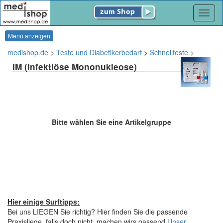
Navig
Menü anzeigen
medishop.de
>
Teste und Diabetikerbedarf
>
Schnellteste
>
IM (infektiöse Mononukleose)
Bitte wählen Sie eine Artikelgruppe
Hier einige Surftipps:
Bei uns LIEGEN Sie richtig? Hier finden Sie die passende
Praxisliege, falls doch nicht, machen wirs passend.
Unser