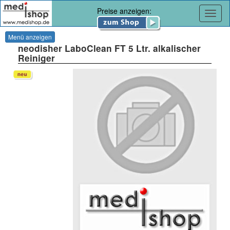
Preise anzeigen:
Navig
Menü anzeigen
neodisher LaboClean FT 5 Ltr. alkalischer
Reiniger