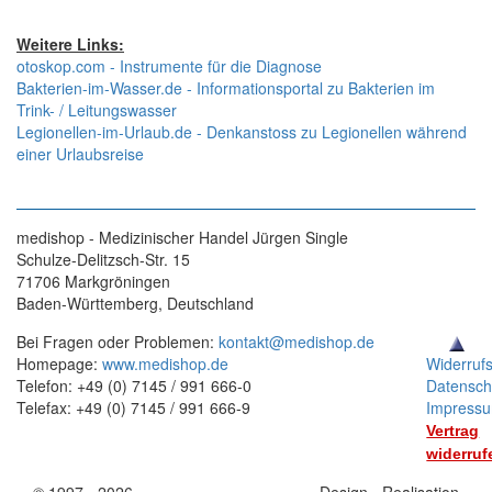
Weitere Links:
otoskop.com - Instrumente für die Diagnose
Bakterien-im-Wasser.de - Informationsportal zu Bakterien im
Trink- / Leitungswasser
Legionellen-im-Urlaub.de - Denkanstoss zu Legionellen während
einer Urlaubsreise
medishop - Medizinischer Handel Jürgen Single
Schulze-Delitzsch-Str. 15
71706 Markgröningen
Baden-Württemberg, Deutschland
Bei Fragen oder Problemen:
kontakt@medishop.de
Homepage:
www.medishop.de
Widerruf
Telefon: +49 (0) 7145 / 991 666-0
Datensch
Telefax: +49 (0) 7145 / 991 666-9
Impress
Vertrag
widerruf