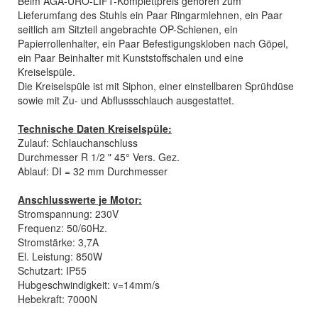
Beim AGA-URO-LIFT-Komplettpreis gehören zum
Lieferumfang des Stuhls ein Paar Ringarmlehnen, ein Paar
seitlich am Sitzteil angebrachte OP-Schienen, ein
Papierrollenhalter, ein Paar Befestigungskloben nach Göpel,
ein Paar Beinhalter mit Kunststoffschalen und eine
Kreiselspüle.
Die Kreiselspüle ist mit Siphon, einer einstellbaren Sprühdüse
sowie mit Zu- und Abflussschlauch ausgestattet.
Technische Daten Kreiselspüle:
Zulauf: Schlauchanschluss
Durchmesser R 1/2 " 45° Vers. Gez.
Ablauf: DI = 32 mm Durchmesser
Anschlusswerte je Motor:
Stromspannung: 230V
Frequenz: 50/60Hz.
Stromstärke: 3,7A
El. Leistung: 850W
Schutzart: IP55
Hubgeschwindigkeit: v=14mm/s
Hebekraft: 7000N