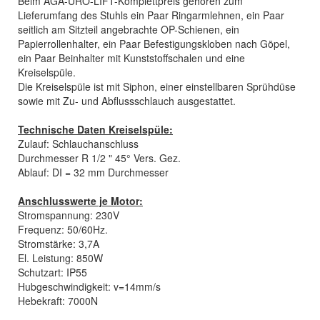
Beim AGA-URO-LIFT-Komplettpreis gehören zum
Lieferumfang des Stuhls ein Paar Ringarmlehnen, ein Paar
seitlich am Sitzteil angebrachte OP-Schienen, ein
Papierrollenhalter, ein Paar Befestigungskloben nach Göpel,
ein Paar Beinhalter mit Kunststoffschalen und eine
Kreiselspüle.
Die Kreiselspüle ist mit Siphon, einer einstellbaren Sprühdüse
sowie mit Zu- und Abflussschlauch ausgestattet.
Technische Daten Kreiselspüle:
Zulauf: Schlauchanschluss
Durchmesser R 1/2 " 45° Vers. Gez.
Ablauf: DI = 32 mm Durchmesser
Anschlusswerte je Motor:
Stromspannung: 230V
Frequenz: 50/60Hz.
Stromstärke: 3,7A
El. Leistung: 850W
Schutzart: IP55
Hubgeschwindigkeit: v=14mm/s
Hebekraft: 7000N