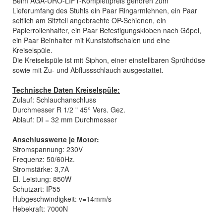
Beim AGA-URO-LIFT-Komplettpreis gehören zum
Lieferumfang des Stuhls ein Paar Ringarmlehnen, ein Paar
seitlich am Sitzteil angebrachte OP-Schienen, ein
Papierrollenhalter, ein Paar Befestigungskloben nach Göpel,
ein Paar Beinhalter mit Kunststoffschalen und eine
Kreiselspüle.
Die Kreiselspüle ist mit Siphon, einer einstellbaren Sprühdüse
sowie mit Zu- und Abflussschlauch ausgestattet.
Technische Daten Kreiselspüle:
Zulauf: Schlauchanschluss
Durchmesser R 1/2 " 45° Vers. Gez.
Ablauf: DI = 32 mm Durchmesser
Anschlusswerte je Motor:
Stromspannung: 230V
Frequenz: 50/60Hz.
Stromstärke: 3,7A
El. Leistung: 850W
Schutzart: IP55
Hubgeschwindigkeit: v=14mm/s
Hebekraft: 7000N