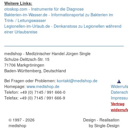
Weitere Links:
otoskop.com - Instrumente für die Diagnose
Bakterien-im-Wasser.de - Informationsportal zu Bakterien im
Trink- / Leitungswasser
Legionellen-im-Urlaub.de - Denkanstoss zu Legionellen während
einer Urlaubsreise
medishop - Medizinischer Handel Jürgen Single
Schulze-Delitzsch-Str. 15
71706 Markgröningen
Baden-Württemberg, Deutschland
Bei Fragen oder Problemen:
kontakt@medishop.de
Homepage:
www.medishop.de
Widerruf
Telefon: +49 (0) 7145 / 991 666-0
Datensch
Telefax: +49 (0) 7145 / 991 666-9
Impress
Vertrag
widerruf
© 1997 - 2026
Stand:
Design - Realisation
medishop
01.11.2025
by Single-Design