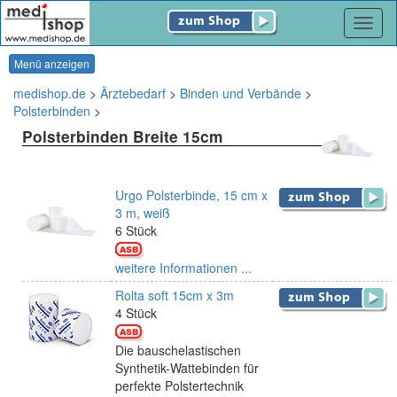
Navig
Menü anzeigen
medishop.de
>
Ärztebedarf
>
Binden und Verbände
>
Polsterbinden
>
Polsterbinden Breite 15cm
Urgo Polsterbinde, 15 cm x
3 m, weiß
6 Stück
weitere Informationen ...
Rolta soft 15cm x 3m
4 Stück
Die bauschelastischen
Synthetik-Wattebinden für
perfekte Polstertechnik