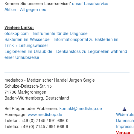
Kennen Sie unseren Laserservice?
unser Laserservice
Aktion - Alt gegen neu
Weitere Links:
otoskop.com - Instrumente für die Diagnose
Bakterien-im-Wasser.de - Informationsportal zu Bakterien im
Trink- / Leitungswasser
Legionellen-im-Urlaub.de - Denkanstoss zu Legionellen während
einer Urlaubsreise
medishop - Medizinischer Handel Jürgen Single
Schulze-Delitzsch-Str. 15
71706 Markgröningen
Baden-Württemberg, Deutschland
Bei Fragen oder Problemen:
kontakt@medishop.de
Homepage:
www.medishop.de
Widerruf
Telefon: +49 (0) 7145 / 991 666-0
Datensch
Telefax: +49 (0) 7145 / 991 666-9
Impress
Vertrag