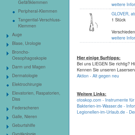
Gefäßklemmen
weitere Info
Peripheral-Klemmen
GLOVER, at
Tangential-Verschluss-
1 Stück
Klemmen
Verschiede
Auge
weitere Info
Blase, Urologie
Broncho-
Hier einige Surftipps:
Oesophagoskopie
Bei uns LIEGEN Sie richtig? Hi
Darm und Magen
Kennen Sie unseren Laserser
Dermatologie
Aktion - Alt gegen neu
Elektrochirurgie
Elevatorien, Raspatorien,
Weitere Links:
Diss
otoskop.com - Instrumente für
Bakterien-im-Wasser.de - Infor
Federscheren
Legionellen-im-Urlaub.de - De
Galle, Nieren
Geburtshilfe
Gynäkologie