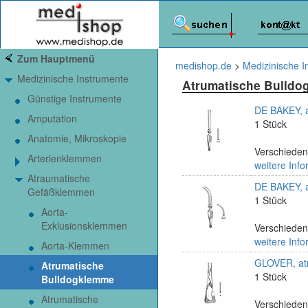
Zum Hauptmenü
medishop.de
>
Medizinische I
Medizinische Instrumente
Atrumatische Bulld
Günstige Instrumente
DE BAKEY, 
Amputation
1 Stück
Anatomie, Mikroskopie
Verschiede
Arterienklemmen
weitere Info
Atraumatische
DE BAKEY, 
Gefäßklemmen
1 Stück
Aorta-
Exklusionsklemmen
Verschiede
weitere Info
Aorta-Klemmen
GLOVER, at
Atrumatische
1 Stück
Bulldogklemme
Atrumatische
Verschiede