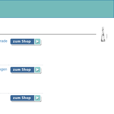
erade
ogen