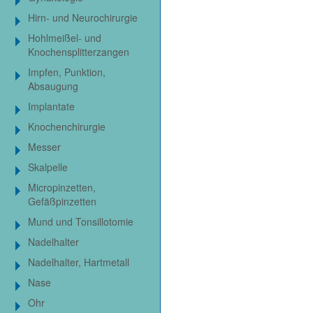
Hirn- und Neurochirurgie
Hohlmeißel- und
Knochensplitterzangen
Impfen, Punktion,
Absaugung
Implantate
Knochenchirurgie
Messer
Skalpelle
Micropinzetten,
Gefäßpinzetten
Mund und Tonsillotomie
Nadelhalter
Nadelhalter, Hartmetall
Nase
Ohr