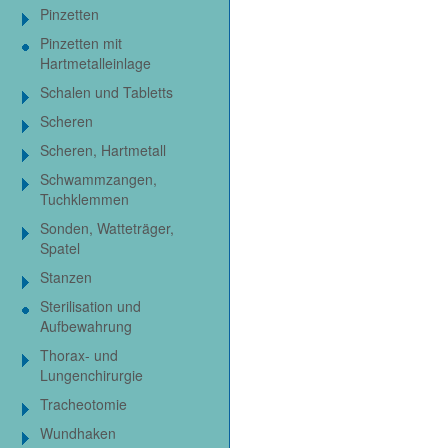
Pinzetten
Pinzetten mit
Hartmetalleinlage
Schalen und Tabletts
Scheren
Scheren, Hartmetall
Schwammzangen,
Tuchklemmen
Sonden, Watteträger,
Spatel
Stanzen
Sterilisation und
Aufbewahrung
Thorax- und
Lungenchirurgie
Tracheotomie
Wundhaken