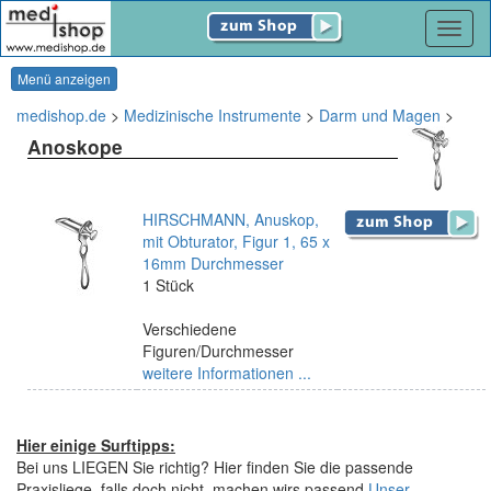
Navig
Menü anzeigen
medishop.de
>
Medizinische Instrumente
>
Darm und Magen
>
Anoskope
HIRSCHMANN, Anuskop,
mit Obturator, Figur 1, 65 x
16mm Durchmesser
1 Stück
Verschiedene
Figuren/Durchmesser
weitere Informationen ...
Hier einige Surftipps:
Bei uns LIEGEN Sie richtig? Hier finden Sie die passende
Praxisliege, falls doch nicht, machen wirs passend.
Unser