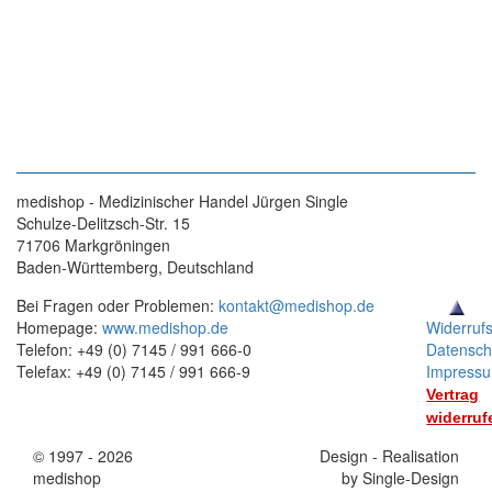
medishop - Medizinischer Handel Jürgen Single
Schulze-Delitzsch-Str. 15
71706 Markgröningen
Baden-Württemberg, Deutschland
Bei Fragen oder Problemen:
kontakt@medishop.de
Homepage:
www.medishop.de
Widerruf
Telefon: +49 (0) 7145 / 991 666-0
Datensch
Telefax: +49 (0) 7145 / 991 666-9
Impress
Vertrag
widerruf
© 1997 - 2026
Stand:
Design - Realisation
medishop
01.11.2025
by Single-Design