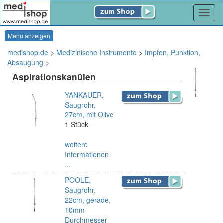
Navig
Menü anzeigen
medishop.de
>
Medizinische Instrumente
>
Impfen, Punktion,
Absaugung
>
Aspirationskanülen
YANKAUER,
Saugrohr,
27cm, mit Olive
1 Stück
weitere
Informationen
...
POOLE,
Saugrohr,
22cm, gerade,
10mm
Durchmesser