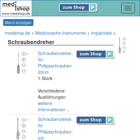
Navig
Menü anzeigen
medishop.de
>
Medizinische Instrumente
>
Implantate
>
Schraubendreher
Schraubenzieher,
für
Philipsschrauben
20cm
1 Stück
Verschiedene
Ausführungen
weitere
Informationen ...
Schraubenzieher,
für
Philipsschrauben,
mit