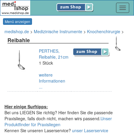
Navig
Menü anzeigen
medishop.de
>
Medizinische Instrumente
>
Knochenchirurgie
>
Reibahle
PERTHES,
Reibahle, 21cm
1 Stück
weitere
Informationen
...
Hier einige Surftipps:
Bei uns LIEGEN Sie richtig? Hier finden Sie die passende
Praxisliege, falls doch nicht, machen wirs passend.
Unser
Produktfinder für Praxisliegen
Kennen Sie unseren Laserservice?
unser Laserservice