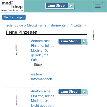
Navig
Menü anzeigen
medishop.de
>
Medizinische Instrumente
>
Pinzetten
>
Feine Pinzetten
Anatomische
Pinzette, feines
Modell, 10cm,
gerade, mit
Stift,
1 Stück
weitere
Informationen
...
Anatomische
Pinzette, feines
Modell, 10cm,
leicht gebogen,