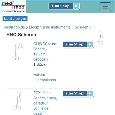
Navig
Menü anzeigen
medishop.de
>
Medizinische Instrumente
>
Scheren
>
HNO-Scheren
QUINBY, feine
Schere,
12,5cm,
gebogen
1 Stück
weitere
Informationen
...
FOX, feine
Schere, 13cm,
gerade, 1
Schneide
gezahnt,