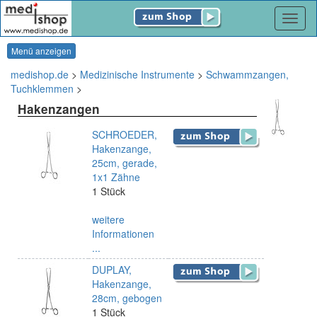
Navig
Menü anzeigen
medishop.de
>
Medizinische Instrumente
>
Schwammzangen,
Tuchklemmen
>
Hakenzangen
SCHROEDER,
Hakenzange,
25cm, gerade,
1x1 Zähne
1 Stück
weitere
Informationen
...
DUPLAY,
Hakenzange,
28cm, gebogen
1 Stück