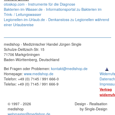
otoskop.com - Instrumente für die Diagnose
Bakterien-im-Wasser.de - Informationsportal zu Bakterien im
Trink- / Leitungswasser
Legionellen-im-Urlaub.de - Denkanstoss zu Legionellen während
einer Urlaubsreise
medishop - Medizinischer Handel Jürgen Single
Schulze-Delitzsch-Str. 15
71706 Markgröningen
Baden-Württemberg, Deutschland
Bei Fragen oder Problemen:
kontakt@medishop.de
Homepage:
www.medishop.de
Widerruf
Telefon: +49 (0) 7145 / 991 666-0
Datensch
Telefax: +49 (0) 7145 / 991 666-9
Impress
Vertrag
widerruf
© 1997 - 2026
Stand:
Design - Realisation
medishop
01.11.2025
by Single-Design
webmaster@medishop.de