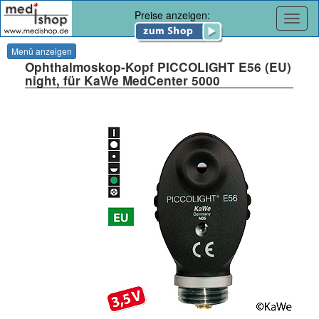
Preise anzeigen:
Navig
Menü anzeigen
Ophthalmoskop-Kopf PICCOLIGHT E56 (EU)
night, für KaWe MedCenter 5000