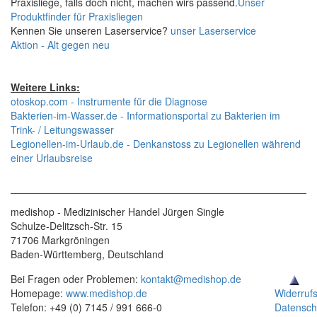
Praxisliege, falls doch nicht, machen wirs passend.
Unser
Produktfinder für Praxisliegen
Kennen Sie unseren Laserservice?
unser Laserservice
Aktion - Alt gegen neu
Weitere Links:
otoskop.com - Instrumente für die Diagnose
Bakterien-im-Wasser.de - Informationsportal zu Bakterien im
Trink- / Leitungswasser
Legionellen-im-Urlaub.de - Denkanstoss zu Legionellen während
einer Urlaubsreise
medishop - Medizinischer Handel Jürgen Single
Schulze-Delitzsch-Str. 15
71706 Markgröningen
Baden-Württemberg, Deutschland
Bei Fragen oder Problemen:
kontakt@medishop.de
Homepage:
www.medishop.de
Widerruf
Telefon: +49 (0) 7145 / 991 666-0
Datensch