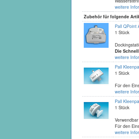
Wassersteri
weitere Info
Zubehör für folgende Arti
Pall QPoint 
1 Stück
Dockingstat
Die Schnel
weitere Info
Pall Kleenp
1 Stück
Für den Eins
weitere Info
Pall Kleenp
1 Stück
Verwendbar a
Für den Eins
weitere Info