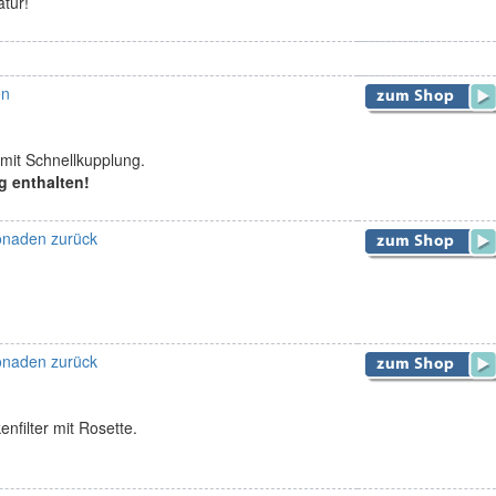
tur!
en
 mit Schnellkupplung.
g enthalten!
monaden zurück
monaden zurück
nfilter mit Rosette.