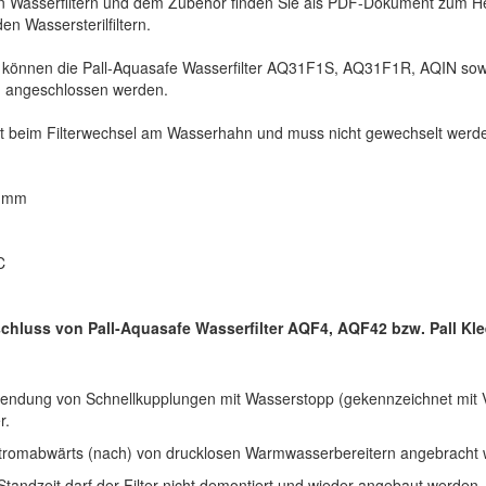
en Wasserfiltern und dem Zubehör finden Sie als PDF-Dokument zum He
en Wassersterilfiltern.
 können die Pall-Aquasafe Wasserfilter AQ31F1S, AQ31F1R, AQIN so
 angeschlossen werden.
bt beim Filterwechsel am Wasserhahn und muss nicht gewechselt werd
9 mm
C
schluss von Pall-Aquasafe Wasserfilter AQF4, AQF42 bzw. Pall Kl
rwendung von Schnellkupplungen mit Wasserstopp (gekennzeichnet mit V)
r.
ht stromabwärts (nach) von drucklosen Warmwasserbereitern angebracht
tandzeit darf der Filter nicht demontiert und wieder angebaut werden.