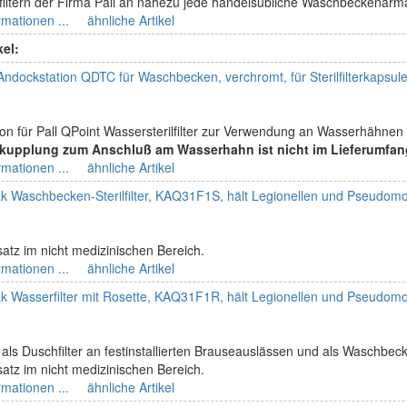
lfiltern der Firma Pall an nahezu jede handelsübliche Waschbeckenarma
rmationen ...
ähnliche Artikel
kel:
Andockstation QDTC für Waschbecken, verchromt, für Sterilfilterkapsul
ion für Pall QPoint Wassersterilfilter zur Verwendung an Wasserhähnen
lkupplung zum Anschluß am Wasserhahn ist nicht im Lieferumfan
rmationen ...
ähnliche Artikel
ak Waschbecken-Sterilfilter, KAQ31F1S, hält Legionellen und Pseudo
atz im nicht medizinischen Bereich.
rmationen ...
ähnliche Artikel
ak Wasserfilter mit Rosette, KAQ31F1R, hält Legionellen und Pseudo
ls Duschfilter an festinstallierten Brauseauslässen und als Waschbecke
atz im nicht medizinischen Bereich.
rmationen ...
ähnliche Artikel