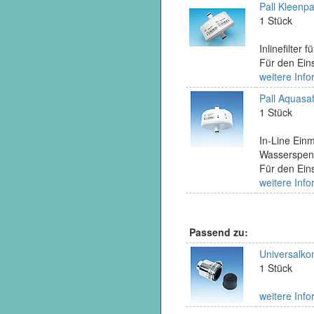
Pall Kleenpa
1 Stück
Inlinefilte
Für den Eins
weitere Info
Pall Aquasaf
1 Stück
In-Line Einm
Wasserspen
Für den Ein
weitere Info
Passend zu:
Universalkon
1 Stück
weitere Info