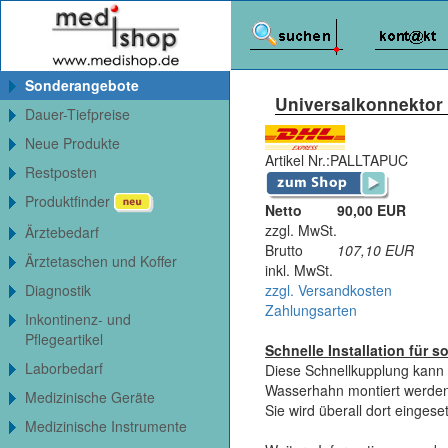
Sonderangebote
Universalkonnektor 
Dauer-Tiefpreise
Neue Produkte
Artikel Nr.:
PALLTAPUC
Restposten
Produktfinder
Netto
90,00 EUR
zzgl. MwSt.
Ärztebedarf
Brutto
107,10
EUR
Ärztetaschen und Koffer
inkl. MwSt.
zzgl. Versandkosten
Diagnostik
Zahlungsarten
Inkontinenz- und
Pflegeartikel
Schnelle Installation für s
Laborbedarf
Diese Schnellkupplung kann
Wasserhahn montiert werden
Medizinische Geräte
Sie wird überall dort einge
Medizinische Instrumente