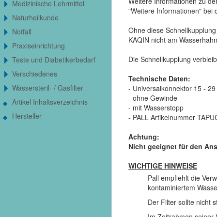
Weitere Informationen zu d
Medizinische Lehrmittel
"Weitere Informationen" bei d
Naturheilkunde
Ohne diese Schnellkupplung
Notfall
KAQIN nicht am Wasserhahn
Praxiseinrichtung
Die Schnellkupplung verblei
Teste und Diabetikerbedarf
Verschiedenes
Technische Daten:
Wassersteril- / Gasfilter
- Universalkonnektor 15 - 2
- ohne Gewinde
Artikel Inhaltsverzeichnis
- mit Wasserstopp
Hersteller
- PALL Artikelnummer TAPU
Achtung:
Nicht geeignet für den An
WICHTIGE HINWEISE
Pall empfiehlt die Ve
kontaminiertem Wasse
Der Filter sollte nic
Im Zeitrahmen seiner S