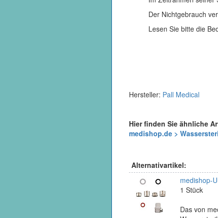
Der Nichtgebrauch verl
Lesen Sie bitte die Be
Hersteller:
Pall Medical
Hier finden Sie ähnliche Ar
medishop.de > Wassersterilf
Alternativartikel:
medishop-Un
1 Stück
Das von med