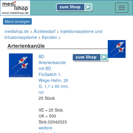
Navig
Menü anzeigen
medishop.de
>
Ärztebedarf
>
Injektionssysteme und
Infusionssysteme
>
Kanülen
>
Arterienkanüle
BD
Arterienkanüle
mit BD
FloSwitch 1-
Wege-Hahn, 20
G, 1,1 x 45 mm,
rot
25 Stück
VE = 25 Stck.
UK = 500
Stck.02042023
weitere