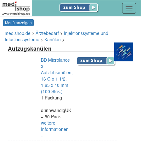
Navig
Menü anzeigen
medishop.de
>
Ärztebedarf
>
Injektionssysteme und
Infusionssysteme
>
Kanülen
>
Aufzugskanülen
BD Microlance
3
Aufziehkanülen,
16 G x 1 1/2,
1,65 x 40 mm
(100 Stck.)
1 Packung
dünnwandigUK
= 50 Pack
weitere
Informationen
...