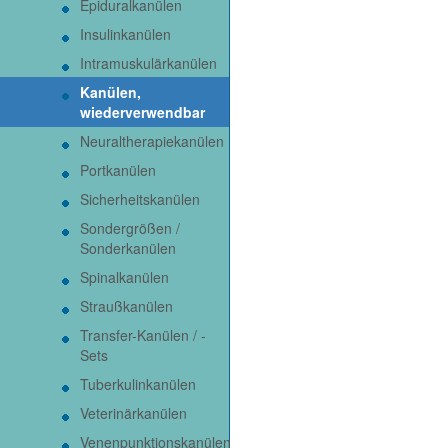
Epiduralkanülen
Insulinkanülen
Intramuskulärkanülen
Kanülen,
wiederverwendbar
Neuraltherapiekanülen
Portkanülen
Sicherheitskanülen
Sondergrößen /
Sonderkanülen
Spinalkanülen
Straußkanülen
Transfer-Kanülen / -
Sets
Tuberkulinkanülen
Veterinärkanülen
Venenpunktionskanülen