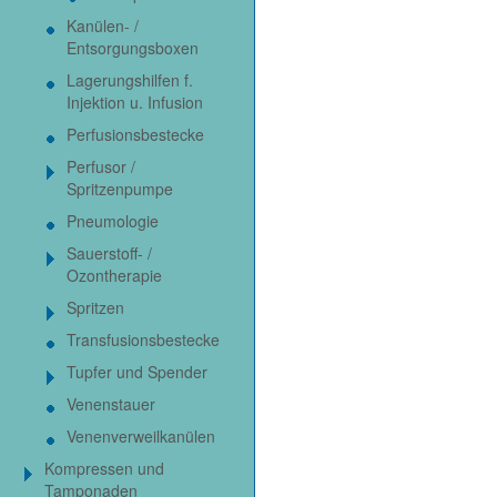
Kanülen- /
Entsorgungsboxen
Lagerungshilfen f.
Injektion u. Infusion
Perfusionsbestecke
Perfusor /
Spritzenpumpe
Pneumologie
Sauerstoff- /
Ozontherapie
Spritzen
Transfusionsbestecke
Tupfer und Spender
Venenstauer
Venenverweilkanülen
Kompressen und
Tamponaden