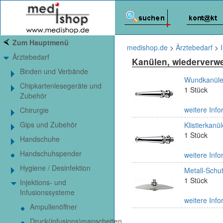
Zum Hauptmenü
medishop.de
>
Ärztebedarf
>
Ärztebedarf
Kanülen, wiederverw
Binden und Verbände
Wundkanüle 
Chipkartenlesegeräte und
1 Stück
Zubehör
weitere Info
Chirurgie
Gips und Zubehör
Klistierkanü
1 Stück
Handschuhe
Handschuhspender
weitere Info
Hygiene / Desinfektion
Metall-Schut
1 Stück
Injektions- und
Infusionssysteme
weitere Info
Ampullenöffner
Druck(infusions)manschetten