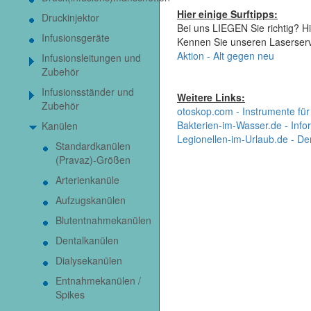
Hier einige Surftipps:
Druckinjektor
Bei uns LIEGEN Sie richtig? Hi
Infusionsgeräte
Kennen Sie unseren Laserser
Aktion - Alt gegen neu
Infusionsleitungen und
Zubehör
Infusionsständer und
Weitere Links:
Zubehör
otoskop.com - Instrumente für
Bakterien-im-Wasser.de - Infor
Kanülen
Legionellen-im-Urlaub.de - De
Standardkanülen
(Pravaz)-Größen
Arterienkanüle
Aufzugskanülen
Blutentnahmekanülen
Dentalkanülen
Dialysekanülen
Entnahmekanülen /
Spikes