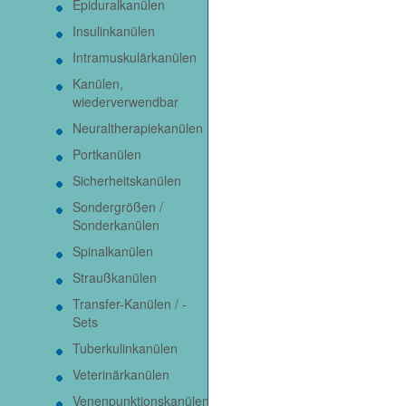
Epiduralkanülen
Insulinkanülen
Intramuskulärkanülen
Kanülen,
wiederverwendbar
Neuraltherapiekanülen
Portkanülen
Sicherheitskanülen
Sondergrößen /
Sonderkanülen
Spinalkanülen
Straußkanülen
Transfer-Kanülen / -
Sets
Tuberkulinkanülen
Veterinärkanülen
Venenpunktionskanülen