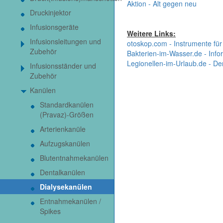
Aktion - Alt gegen neu
Druckinjektor
Infusionsgeräte
Weitere Links:
Infusionsleitungen und
otoskop.com - Instrumente für
Zubehör
Bakterien-im-Wasser.de - Infor
Legionellen-im-Urlaub.de - De
Infusionsständer und
Zubehör
Kanülen
Standardkanülen
(Pravaz)-Größen
Arterienkanüle
Aufzugskanülen
Blutentnahmekanülen
Dentalkanülen
Dialysekanülen
Entnahmekanülen /
Spikes