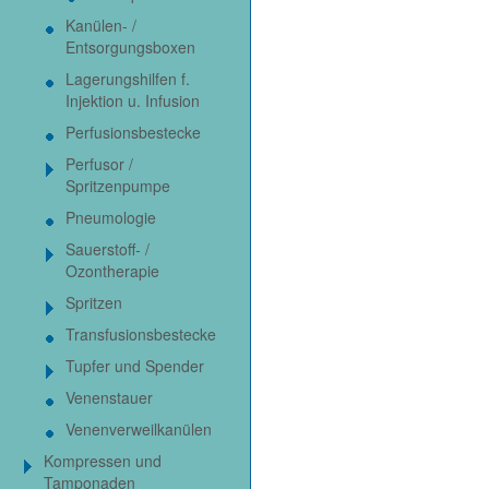
Kanülen- /
Entsorgungsboxen
Lagerungshilfen f.
Injektion u. Infusion
Perfusionsbestecke
Perfusor /
Spritzenpumpe
Pneumologie
Sauerstoff- /
Ozontherapie
Spritzen
Transfusionsbestecke
Tupfer und Spender
Venenstauer
Venenverweilkanülen
Kompressen und
Tamponaden