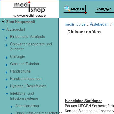
Zum Hauptmenü
medishop.de
>
Ärztebedarf
>
Ärztebedarf
Dialysekanülen
Binden und Verbände
Chipkartenlesegeräte und
Zubehör
Chirurgie
Gips und Zubehör
Handschuhe
Handschuhspender
Hygiene / Desinfektion
Injektions- und
Infusionssysteme
Hier einige Surftipps:
Ampullenöffner
Bei uns LIEGEN Sie richtig? Hi
Kennen Sie unseren Laserser
Druck(infusions)manschetten