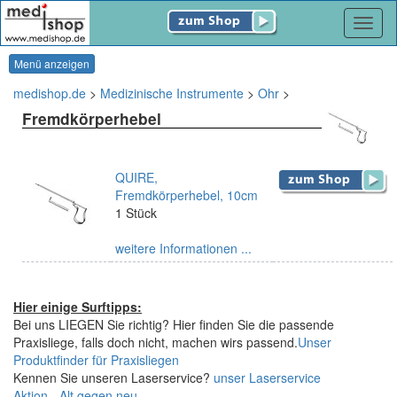
Navig
Menü anzeigen
medishop.de
>
Medizinische Instrumente
>
Ohr
>
Fremdkörperhebel
QUIRE,
Fremdkörperhebel, 10cm
1 Stück
weitere Informationen ...
Hier einige Surftipps:
Bei uns LIEGEN Sie richtig? Hier finden Sie die passende
Praxisliege, falls doch nicht, machen wirs passend.
Unser
Produktfinder für Praxisliegen
Kennen Sie unseren Laserservice?
unser Laserservice
Aktion - Alt gegen neu