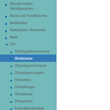
Micropinzetten,
Gefäßpinzetten
Mund und Tonsillotomie
Nadelhalter
Nadelhalter, Hartmetall
Nase
Ohr
Ohrdoppelinstrumente
Ohrkürette
Ohrpolypenschnürer
Ohrpolypenzangen
Ohrschere
Ohrschlingen
Ohrspekula
Ohrspritzen
Fremdkörperhebel