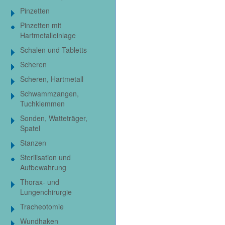
Pinzetten
Pinzetten mit
Hartmetalleinlage
Schalen und Tabletts
Scheren
Scheren, Hartmetall
Schwammzangen,
Tuchklemmen
Sonden, Watteträger,
Spatel
Stanzen
Sterilisation und
Aufbewahrung
Thorax- und
Lungenchirurgie
Tracheotomie
Wundhaken