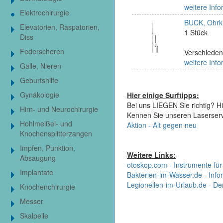
weitere Info
Elektrochirurgie
BUCK, Ohrkü
Elevatorien, Raspatorien,
1 Stück
Diss
Federscheren
Verschieden
weitere Info
Galle, Nieren
Geburtshilfe
Gynäkologie
Hier einige Surftipps:
Bei uns LIEGEN Sie richtig? Hi
Hirn- und Neurochirurgie
Kennen Sie unseren Laserser
Hohlmeißel- und
Aktion - Alt gegen neu
Knochensplitterzangen
Impfen, Punktion,
Weitere Links:
Absaugung
otoskop.com - Instrumente für
Implantate
Bakterien-im-Wasser.de - Infor
Legionellen-im-Urlaub.de - De
Knochenchirurgie
Messer
Skalpelle