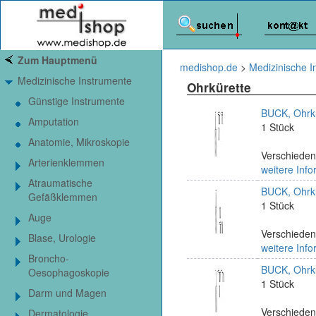
Zum Hauptmenü
medishop.de
>
Medizinische I
Medizinische Instrumente
Ohrkürette
Günstige Instrumente
BUCK, Ohrkü
Amputation
1 Stück
Anatomie, Mikroskopie
Verschieden
Arterienklemmen
weitere Info
Atraumatische
BUCK, Ohrkü
Gefäßklemmen
1 Stück
Auge
Verschieden
Blase, Urologie
weitere Info
Broncho-
BUCK, Ohrkü
Oesophagoskopie
1 Stück
Darm und Magen
Verschieden
Dermatologie